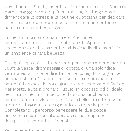
Nova Luna et Stellis, inserita all'interno del resort Dominio
Mare Bergeggi, è molto più di una SPA, è il luogo dove
dimenticare lo stress e la routine quotidiana per dedicarsi
al benessere del corpo e della mente in un contesto
naturale unico ed esclusivo.
Immersa in un parco naturale di 4 ettari e
completamente affacciata sul mare, la Spa offre
l'eccellenza dei trattamenti di altissimo livello inseriti in
un ambiente di rara bellezza.
Qui ogni angolo è stato pensato per il vostro benessere a
360°; la vasca idromassaggio, dotata di una splendida
vetrata vista mare, è direttamente collegata alla grande
piscina esterna "a sfioro" con solarium e piscina per
bambini; la vasca del sale, grazie alla presenza dei Sali del
Mar Morto, aiuta a drenare i liquidi in eccesso ed è ideale
per i trattamenti anti cellulite; la sauna, anch'essa
completamente vista mare aiuta ad eliminare le tossine,
mentre il bagno turco migliora lo stato della pelle.
Completano il percorso benessere le due docce
emozionali con aromaterapia e cromoterapia per
risvegliare davvero tutti i sensi.
Per vedere tutte le immagini visita il sito