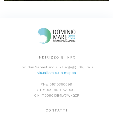
Camere:
2
Posti letto:
6
Bagni:
2
Cucina:
Si
TV:
Si
Condizionatore:
Si
INDIRIZZO E INFO
Wi-Fi:
Si
Animali:
No
Posto auto:
Si
Fumatori:
No
Loc. San Sebastiano, 6 - Bergeggi (SV) Italia
Lavatrice:
No
Lavastoviglie:
Si
Visualizza sulla mappa
P.Iva: 01610360099
CTR: 009010-CAV 0003
CIN: IT009010B4LYDWKGZP
CONTATTI