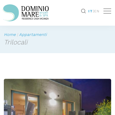
IT
IT
|
|
EN
EN
Home
Appartamenti
Trilocali